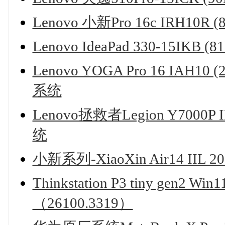
Lenovo 小新Pro 16c IRH10
Lenovo IdeaPad 330-15I
Lenovo YOGA Pro 16 IAH
系统
Lenovo拯救者Legion Y7000
统
小新系列-XiaoXin Air14 IIL
Thinkstation P3 tiny g
（26100.3319）