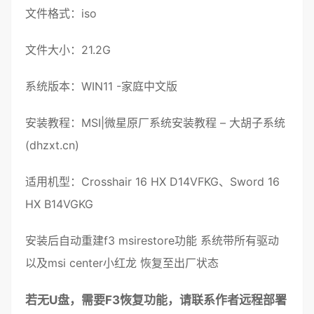
文件格式：iso
文件大小：21.2G
系统
版本：WIN11
-家庭中文版
安装教程
：
MSI|微星原厂系统安装教程 – 大胡子系统
(dhzxt.cn)
适用机型：Crosshair 16 HX D14VFKG、Sword 16
HX B14VGKG
安装
后自动重建f3
msirestore
功能
系统
带所有
驱动
以及msi center小红龙
恢复
至出厂状态
若无U盘，需要F3恢复功能，请联系作者远程部署