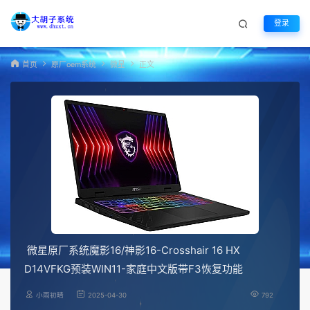
登录
首页
原厂oem系统
微星
正文
微星原厂系统魔影16/神影16-Crosshair 16 HX
D14VFKG预装WIN11-家庭中文版带F3恢复功能
小雨初晴
2025-04-30
792