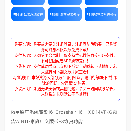
七彩虹装系统教程
酷比魔方安装教程
微软重装系统教程
购买说明：购买前需要先注册登录，注册登陆后购买，已购资
源可终身不限次数免费下载！
支付说明：因微信平台限制，仅支持手机微信直接扫码支付，
不可截图或者APP跳转支付！
下载说明：支付成功后点击立即下载会自动跳转下载地址，若
未跳转可下翻文章末尾查看！
网盘说明：本站资源大部分为百.度.网.盘，请自行解决下.载.限.
速的问题！介意请.勿购买！
争议声明：如遇无法安装或其他问题，请第一时间联系站长，
未联系站长则默认不予处理！
微星
原厂系统
魔影16
–
Crosshair 16 HX D14VFKG
预
装WIN11-
家庭中文版
带
F3
恢复功能