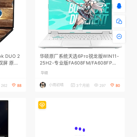
k DUO 2
华硕原厂系统天选6Pro锐龙版WIN11-
 双屏 原厂
25H2-专业版FA608FM/FA608FP工
 专业版 工厂
厂罐装模式带F12-ASUSRecovery恢
华硕
一键还原
复功能
小雨初晴
262
88
3个月前
297
80