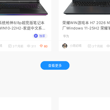
系统枪神8/8p超竞版笔记本
荣耀WIN游戏本 H7 2026 N
IN10-22H2-家庭中文系统
厂Windows 11-25H2 荣
不带ASUSRecovery功能
厂系统镜像
#
独家
华为
晴
小雨初晴
3个月前
311
60
3个月前
查看更多