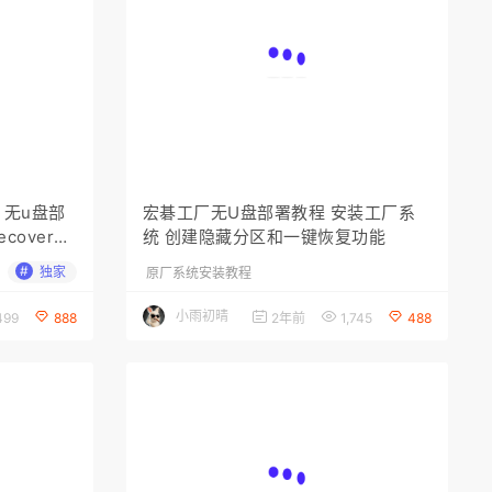
尔 无u盘部
宏碁工厂无U盘部署教程 安装工厂系
ecovery
统 创建隐藏分区和一键恢复功能
教程(教程
#
独家
原厂系统安装教程
小雨初晴
499
888
2年前
1,745
488