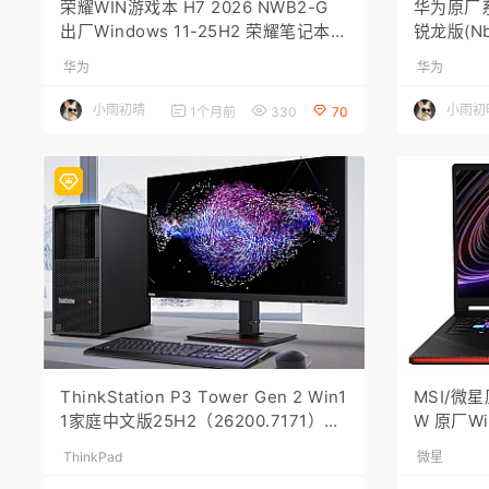
荣耀WIN游戏本 H7 2026 NWB2-G
华为原厂系统
出厂Windows 11-25H2 荣耀笔记本
锐龙版(Nb
原厂系统镜像
系统工厂
华为
华为
小雨初晴
小雨初
1个月前
330
70
ThinkStation P3 Tower Gen 2 Win1
MSI/微星
1家庭中文版25H2（26200.7171）原
W 原厂Wi
厂OEM系统带一键还原
微星出厂
ThinkPad
微星