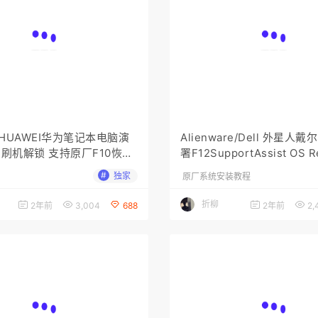
HUAWEI华为笔记本电脑演
Alienware/Dell 外星人戴
 刷机解锁 支持原厂F10恢复
署F12SupportAssist OS R
教程 带完美恢复本机所有sn
#
独家
原厂系统安装教程
+文件)
折柳
2年前
3,004
688
2年前
2,