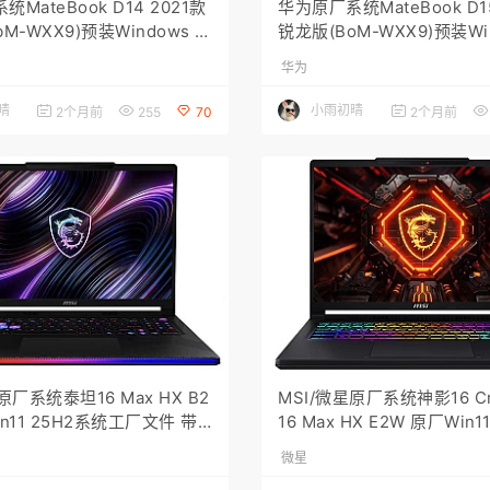
MateBook D14 2021款
华为原厂系统MateBook D15
M-WXX9)预装Windows 11
锐龙版(BoM-WXX9)预装Win
模式带F10智能还原
系统带F10智能还原
华为
晴
小雨初晴
2个月前
255
70
2个月前
原厂系统泰坦16 Max HX B2
MSI/微星原厂系统神影16 Cro
n11 25H2系统工厂文件 带
16 Max HX E2W 原厂Win1
F3一键还原
统带F3一键还原
微星