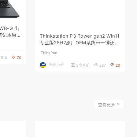
WB-G 出
Thinkstation P3 Tower gen2 Win11
耀笔记本原
专业版25H2原厂OEM系统带一键还原
（26200.7171）
ThinkPad
光速小子
519
70
3个月前
287
20
查看更多