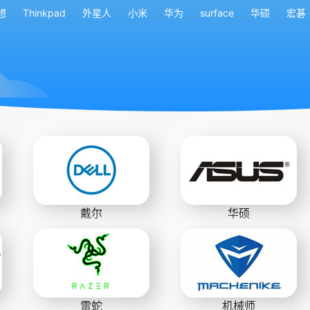
想
Thinkpad
外星人
小米
华为
surface
华硕
宏碁
戴尔
华硕
雷蛇
机械师