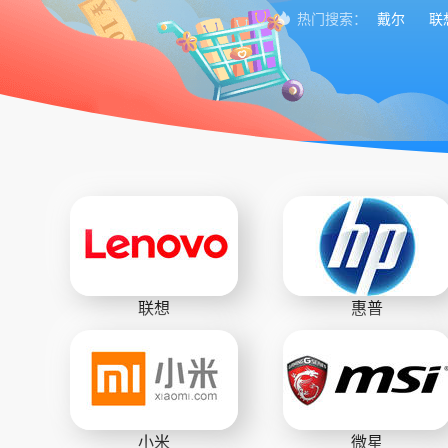
戴尔
联
热门搜索：
联想
惠普
小米
微星