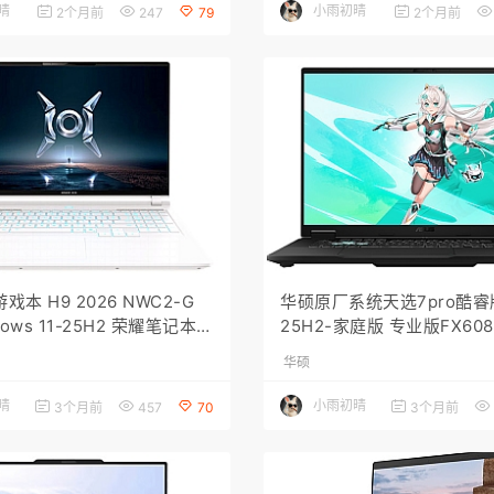
晴
小雨初晴
2个月前
247
79
2个月前
戏本 H9 2026 NWC2-G
华硕原厂系统天选7pro酷睿版
ows 11-25H2 荣耀笔记本
25H2-家庭版 专业版FX608L
镜像
08LMG工厂罐装模式带F12-
华硕
covery恢复功能
晴
小雨初晴
3个月前
457
70
3个月前