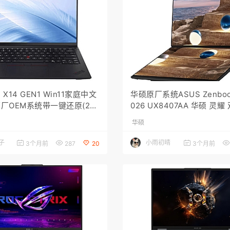
d X14 GEN1 Win11家庭中文
华硕原厂系统ASUS Zenboo
原厂OEM系统带一键还原(262
026 UX8407AA 华硕 灵耀
WIN11 25H2 系统 家庭版
华硕
罐装带 ASUSRecovery 
子
小雨初晴
3个月前
287
20
3个月前