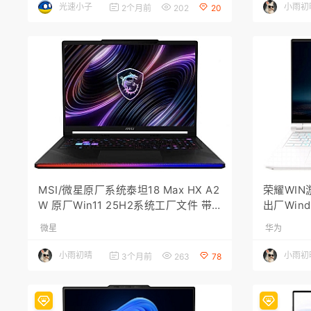
光速小子
小雨初
2个月前
202
20
MSI/微星原厂系统泰坦18 Max HX A2
荣耀WIN游
W 原厂Win11 25H2系统工厂文件 带
出厂Wind
微星出厂F3一键还原
原厂系统
微星
华为
小雨初晴
小雨初
3个月前
263
78