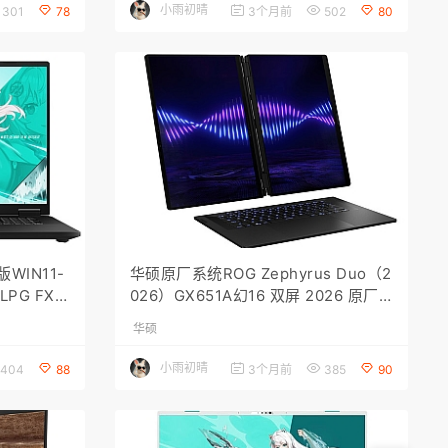
小雨初晴
301
78
3个月前
502
80
WIN11-
华硕原厂系统ROG Zephyrus Duo（2
PG FX6
026）GX651A幻16 双屏 2026 原厂
ASUSRe
WIN11 25H2 系统 工厂罐装家庭版 专
华硕
业版 带 ASUSRecovery 一键还原
小雨初晴
404
88
3个月前
385
90