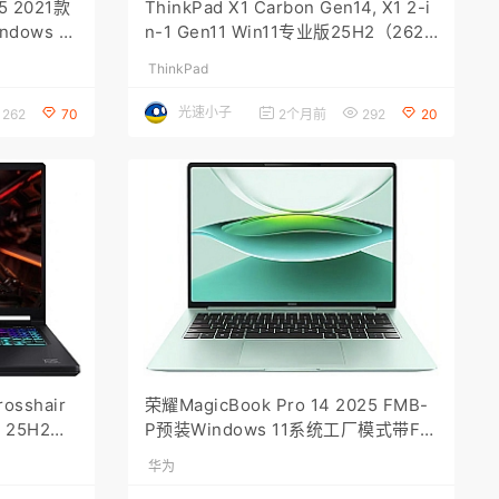
 2021款
ThinkPad X1 Carbon Gen14, X1 2-i
dows 11
n-1 Gen11 Win11专业版25H2（2620
0.7623）原厂oem系统
ThinkPad
光速小子
262
70
2个月前
292
20
sshair
荣耀MagicBook Pro 14 2025 FMB-
1 25H2系
P预装Windows 11系统工厂模式带F1
0智能还原
华为