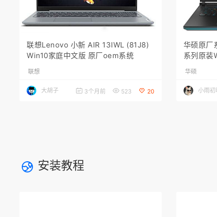
联想Lenovo 小新 AIR 13IWL (81J8)
华硕原厂
Win10家庭中文版 原厂oem系统
系列原装W
非工厂模式
联想
华硕
大胡子
小雨初
3个月前
523
20
安装教程