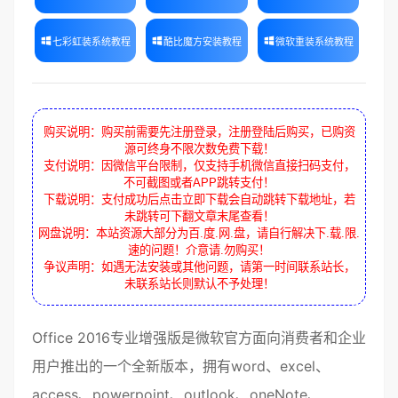
七彩虹装系统教程
酷比魔方安装教程
微软重装系统教程
购买说明：购买前需要先注册登录，注册登陆后购买，已购资
源可终身不限次数免费下载！
支付说明：因微信平台限制，仅支持手机微信直接扫码支付，
不可截图或者APP跳转支付！
下载说明：支付成功后点击立即下载会自动跳转下载地址，若
未跳转可下翻文章末尾查看！
网盘说明：本站资源大部分为百.度.网.盘，请自行解决下.载.限.
速的问题！介意请.勿购买！
争议声明：如遇无法安装或其他问题，请第一时间联系站长，
未联系站长则默认不予处理！
Office 2016
专业增强版是微软官方面向消费者和企业
用户推出的一个全新版本，拥有word、excel、
access、powerpoint、outlook、oneNote、