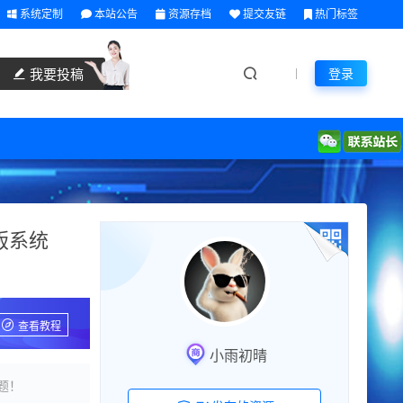
系统定制
本站公告
资源存档
提交友链
热门标签
我要投稿
登录
版系统
查看教程
小雨初晴
题！