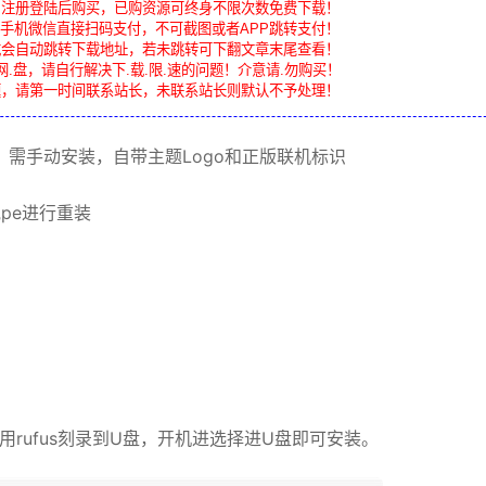
，注册登陆后购买，已购资源可终身不限次数免费下载！
手机微信直接扫码支付，不可截图或者APP跳转支付！
载会自动跳转下载地址，若未跳转可下翻文章末尾查看！
网.盘，请自行解决下.载.限.速的问题！介意请.勿购买！
题，请第一时间联系站长，未联系站长则默认不予处理！
，需手动
安装
，自带主题Logo和正版联机标识
他
pe
进行重装
使用
rufus
刻录
到U盘，开机进选择进U盘即可安装。