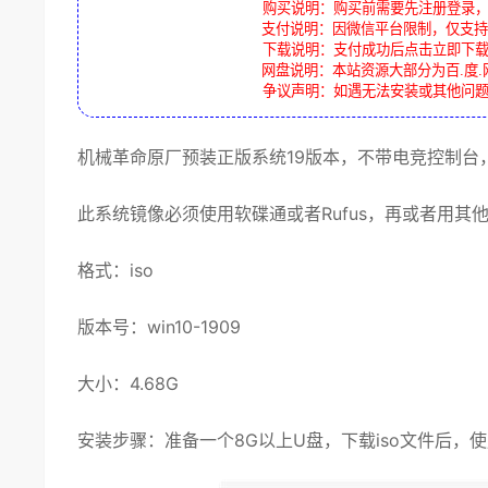
购买说明：购买前需要先注册登录
支付说明：因微信平台限制，仅支持
下载说明：支付成功后点击立即下
网盘说明：本站资源大部分为百.度.
争议声明：如遇无法安装或其他问
机械革命
原厂预装
正版
系统
19版本，不带电竞控制台
此
系统镜像
必须使用软碟通或者Rufus，再或者用其
格式：
iso
版本号：
win10
-1909
大小：4.68G
安装步骤：准备一个8G以上U盘，下载iso文件后，