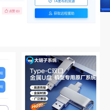
TA发布的资源
点赞 (
0
)
获取远程援助
教程
教程