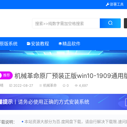
部署工具
原版系统
安装教程
精品软件
机械革命原厂预装正版win10-1909通用
#
推荐
初晴
2022-08-27
机械革命
0
4,697
馨提示
丨请务必使用正确的方式安装系统
本站资源大部分为百.度网盘下载，请自行解决下载限.速问
下载说明：