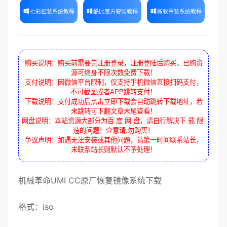
七彩虹装系统教程
酷比魔方安装教程
微软重装系统教程
购买说明：购买前需要先注册登录，注册登陆后购买，已购资
源可终身不限次数免费下载！
支付说明：因微信平台限制，仅支持手机微信直接扫码支付，
不可截图或者APP跳转支付！
下载说明：支付成功后点击立即下载会自动跳转下载地址，若
未跳转可下翻文章末尾查看！
网盘说明：本站资源大部分为百.度.网.盘，请自行解决下.载.限.
速的问题！介意请.勿购买！
争议声明：如遇无法安装或其他问题，请第一时间联系站长，
未联系站长则默认不予处理！
机械革命
UMI CC原厂
恢复镜像
系统下载
格式：
iso