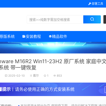
部署工具
原版系统
安装教程
精品软件
enware M16R2 Win11-23H2 原厂系统 家庭
m系统 带一键恢复
子
2025-02-10
戴尔
1
853
馨提示
丨请务必使用正确的方式安装系统
本站资源大部分为百.度网盘下载，请自行解决下载限.速问
下载说明：