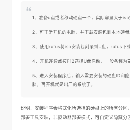
1、准备
u盘
或者移动硬盘一个，实际容量大于
iso
2、可正常开机的电脑，并下载安装包到本地硬盘
3、使用
rufus
将
iso
安装包
刻录
到U盘，
rufus
下
4、开机连续点按
F12
选择U盘启动，一般名称为带“
5、进入安装程序后，输入需要安装的硬盘ID和
脑，再开机就是
出厂
的系统了。
说明：安装程序会格式化所选择的硬盘上的所有分区
部署工具安装，非驱动器部署模式，可自定义隐藏分