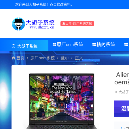
欢迎来到大胡子系统！点击修改资料。
五周年-原厂系统之家
原厂oem系统
精简系统
大胡子系统
首页
原厂oem系统
戴尔
正文
Ali
oe
大胡
温