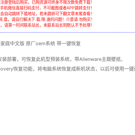
，注册登陆后购买，已购资源可终身不限次数免费下载！
手机微信直接扫码支付，不可截图或者APP跳转支付！
载会自动跳转下载地址，若未跳转可下翻文章末尾查看！
网.盘，请自行解决下.载.限.速的问题！介意请.勿购买！
题，请第一时间联系站长，未联系站长则默认不予处理！
家庭中文版
原厂oem系统
带
一键恢复
安装
部署，可恢复此机型预装系统，带Alienware主题壁纸、
covery
恢复功能
，将电脑
系统恢复
成新机状态，以后可使用
一键