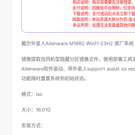
购买说明：购买前需要先注册登录
支付说明：因微信平台限制，仅支持
下载说明：支付成功后点击立即下
网盘说明：本站资源大部分为百.度.
争议声明：如遇无法安装或其他问
戴尔
外星人
Alienware M16R2 Win11-23H2
原厂系统
镜像
提取自同机型隐藏分区镜像文件，使用部署工具
Alienware软件
驱动
、带外
星
人support assist os
re
功能随时重置系统到初始状态。
格式：
iso
大小：16.01G
安装方式：