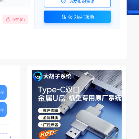
TA发布的资源
获取远程援助
点赞 (
0
)
教程
教程