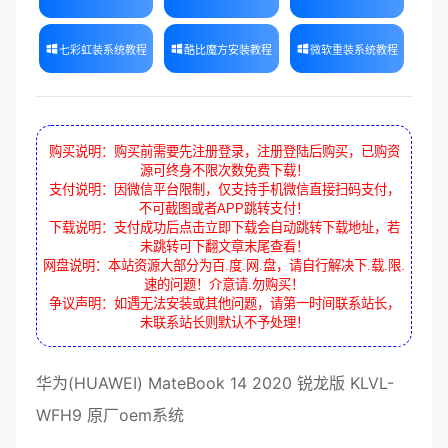
七彩虹装系统教程
酷比魔方安装教程
微软重装系统教程
购买说明：购买前需要先注册登录，注册登陆后购买，已购资
源可终身不限次数免费下载！
支付说明：因微信平台限制，仅支持手机微信直接扫码支付，
不可截图或者APP跳转支付！
下载说明：支付成功后点击立即下载会自动跳转下载地址，若
未跳转可下翻文章末尾查看！
网盘说明：本站资源大部分为百.度.网.盘，请自行解决下.载.限.
速的问题！介意请.勿购买！
争议声明：如遇无法安装或其他问题，请第一时间联系站长，
未联系站长则默认不予处理！
华为
(HUAWEI)
MateBook 14
2020
锐龙版
KLVL-
WFH9
原厂oem系统