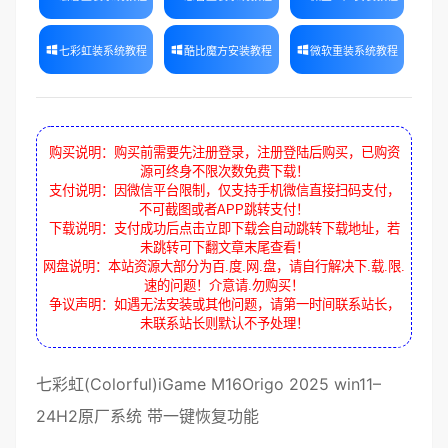
七彩虹装系统教程
酷比魔方安装教程
微软重装系统教程
购买说明：购买前需要先注册登录，注册登陆后购买，已购资
源可终身不限次数免费下载！
支付说明：因微信平台限制，仅支持手机微信直接扫码支付，
不可截图或者APP跳转支付！
下载说明：支付成功后点击立即下载会自动跳转下载地址，若
未跳转可下翻文章末尾查看！
网盘说明：本站资源大部分为百.度.网.盘，请自行解决下.载.限.
速的问题！介意请.勿购买！
争议声明：如遇无法安装或其他问题，请第一时间联系站长，
未联系站长则默认不予处理！
七彩虹
(Colorful)
iGame
M16Origo
2025
win11
–
24H2
原厂系统
带
一键恢复
功能