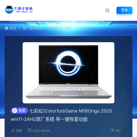
登录
首页
原厂oem系统
七彩虹
正文
七彩虹(Colorful)iGame M16Origo 2025
#
独家
win11-24H2原厂系统 带一键恢复功能
折柳
2025-06-09
887