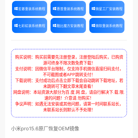
宏碁重装系统教程
惠普重装系统教程
微星工厂安装教程
七彩虹装系统教程
酷比魔方安装教程
微软重装系统教程
购买说明：购买前需要先注册登录，注册登陆后购买，已购资
源可终身不限次数免费下载！
支付说明：因微信平台限制，仅支持手机微信直接扫码支付，
不可截图或者APP跳转支付！
下载说明：支付成功后点击立即下载会自动跳转下载地址，若
未跳转可下翻文章末尾查看！
网盘说明：本站资源大部分为百.度.网.盘，请自行解决下.载.限.
速的问题！介意请.勿购买！
争议声明：如遇无法安装或其他问题，请第一时间联系站长，
未联系站长则默认不予处理！
小米pro15.6
原厂
恢复OEM镜像