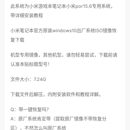
此
系统
为
小米
游戏本
笔记本
小米por15.6
专用系统，
带详细
安装教程
小米
笔记本
官方
原装
windows
10
出厂系统
ISO
镜像
恢
复下载
机型专用
镜像，其他机型，请勿轻易尝试，下载前请
认准本贴标题型号！
文件大小：7.24G
下载文件后解压，内附
安装
软件和教程详解。
Q：带
一键恢复
吗？
A：
原厂系统
肯定带（提取
原厂镜像
不带
恢复
分
区），不然怎么叫
原厂
系统