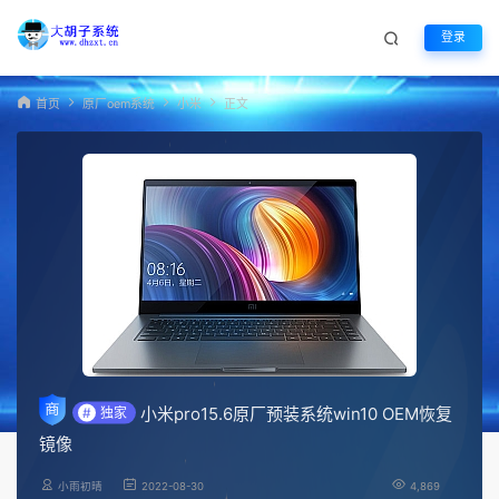
登录
首页
原厂oem系统
小米
正文
小米pro15.6原厂预装系统win10 OEM恢复
#
独家
镜像
小雨初晴
2022-08-30
4,869