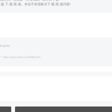
.下.载.限.速，本站不承诺解决下.载.限.速问题！
本站所有！
https://www.dhzxt.cn/13668.html