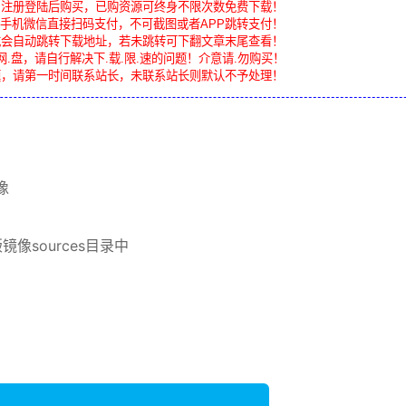
，注册登陆后购买，已购资源可终身不限次数免费下载！
手机微信直接扫码支付，不可截图或者APP跳转支付！
载会自动跳转下载地址，若未跳转可下翻文章末尾查看！
网.盘，请自行解决下.载.限.速的问题！介意请.勿购买！
题，请第一时间联系站长，未联系站长则默认不予处理！
像
版镜像sources目录中