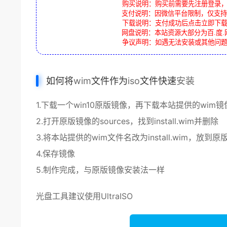
购买说明：购买前需要先注册登录
支付说明：因微信平台限制，仅支持
下载说明：支付成功后点击立即下
网盘说明：本站资源大部分为百.度.
争议声明：如遇无法安装或其他问
如何将
wim
文件作为
iso
文件快速
安装
1.下载一个
win10
原版镜像
，再下载本站提供的wim
镜
2.打开原版镜像的sources，找到install.wim并删除
3.将本站提供的wim文件名改为install.wim，放到原
4.保存镜像
5.制作完成，与原版镜像安装法一样
光盘工具建议使用UltraISO