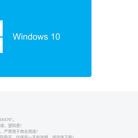
6476”。
请，望知悉！
，严禁用于商业用途！
陆购买，仅保留一天有效期，请尽快下载！