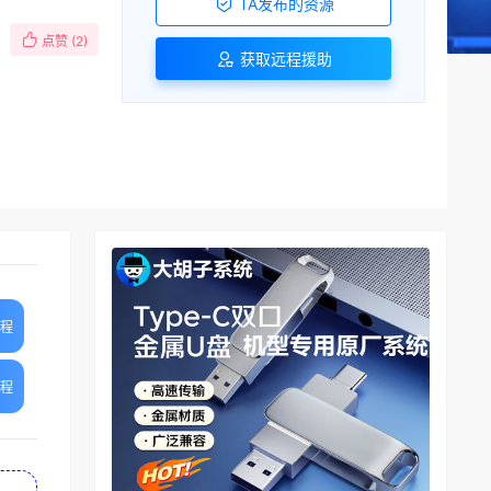
TA发布的资源
点赞 (
2
)
获取远程援助
教程
教程