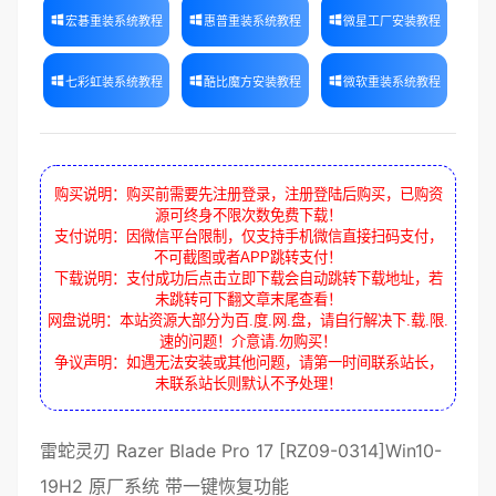
宏碁重装系统教程
惠普重装系统教程
微星工厂安装教程
七彩虹装系统教程
酷比魔方安装教程
微软重装系统教程
购买说明：购买前需要先注册登录，注册登陆后购买，已购资
源可终身不限次数免费下载！
支付说明：因微信平台限制，仅支持手机微信直接扫码支付，
不可截图或者APP跳转支付！
下载说明：支付成功后点击立即下载会自动跳转下载地址，若
未跳转可下翻文章末尾查看！
网盘说明：本站资源大部分为百.度.网.盘，请自行解决下.载.限.
速的问题！介意请.勿购买！
争议声明：如遇无法安装或其他问题，请第一时间联系站长，
未联系站长则默认不予处理！
雷蛇
灵刃
Razer Blade Pro 17
[
RZ09-0314
]
Win10-
19H2
原厂系统
带
一键恢复
功能