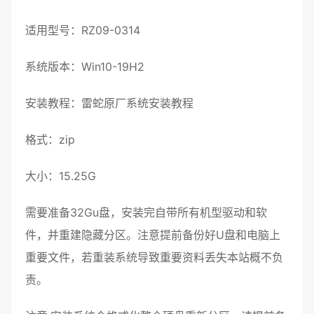
适用型号：RZ09-0314
系统版本：Win10-19H2
安装教程：
雷蛇原厂系统安装教程
格式：
zip
大小：15.25G
需要准备32G
u盘
，
安装
完自带所有机型
驱动
和软
件，并重建
隐藏分区
。注意提前备份好U盘和电脑上
重要文件，若重装
系统
导致重要资料丢失本站概不负
责。