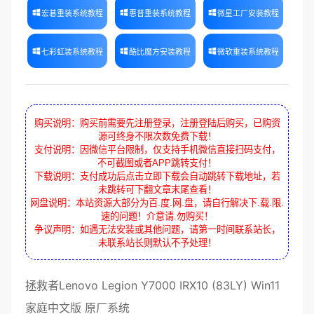
宏碁重装系统教程
惠普重装系统教程
微星工厂安装教程
七彩虹装系统教程
酷比魔方安装教程
微软重装系统教程
购买说明：购买前需要先注册登录，注册登陆后购买，已购资
源可终身不限次数免费下载！
支付说明：因微信平台限制，仅支持手机微信直接扫码支付，
不可截图或者APP跳转支付！
下载说明：支付成功后点击立即下载会自动跳转下载地址，若
未跳转可下翻文章末尾查看！
网盘说明：本站资源大部分为百.度.网.盘，请自行解决下.载.限.
速的问题！介意请.勿购买！
争议声明：如遇无法安装或其他问题，请第一时间联系站长，
未联系站长则默认不予处理！
拯救者Lenovo Legion Y7000 IRX10 (83LY) Win11
家庭中文版 原厂系统