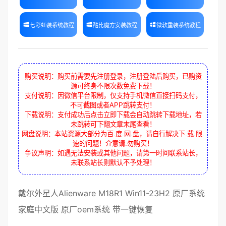
七彩虹装系统教程
酷比魔方安装教程
微软重装系统教程
购买说明：购买前需要先注册登录，注册登陆后购买，已购资
源可终身不限次数免费下载！
支付说明：因微信平台限制，仅支持手机微信直接扫码支付，
不可截图或者APP跳转支付！
下载说明：支付成功后点击立即下载会自动跳转下载地址，若
未跳转可下翻文章末尾查看！
网盘说明：本站资源大部分为百.度.网.盘，请自行解决下.载.限.
速的问题！介意请.勿购买！
争议声明：如遇无法安装或其他问题，请第一时间联系站长，
未联系站长则默认不予处理！
戴尔
外星人
Alienware M18R1 Win11-23H2
原厂系统
家庭中文版
原厂oem系统
带
一键恢复