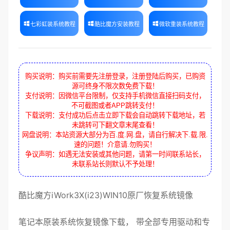
七彩虹装系统教程
酷比魔方安装教程
微软重装系统教程
购买说明：购买前需要先注册登录，注册登陆后购买，已购资
源可终身不限次数免费下载！
支付说明：因微信平台限制，仅支持手机微信直接扫码支付，
不可截图或者APP跳转支付！
下载说明：支付成功后点击立即下载会自动跳转下载地址，若
未跳转可下翻文章末尾查看！
网盘说明：本站资源大部分为百.度.网.盘，请自行解决下.载.限.
速的问题！介意请.勿购买！
争议声明：如遇无法安装或其他问题，请第一时间联系站长，
未联系站长则默认不予处理！
酷比魔方
iWork3X(i23)WIN10
原厂恢复
系统镜像
笔记本
原装
系统
恢复镜像
下载， 带全部
专用驱动
和专