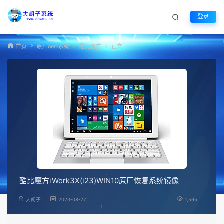
登录
首页
原厂oem系统
酷比魔方
正文
酷比魔方iWork3X(i23)WIN10原厂恢复系统镜像
大胡子
2023-08-27
1,595