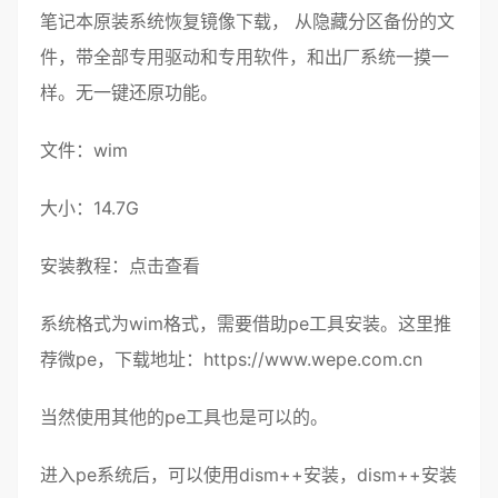
笔记本
原装
系统
恢复镜像
下载， 从
隐藏分区
备份的文
件，带全部
专用驱动
和专用软件，和
出厂系统
一摸一
样。无
一键还原
功能。
文件：
wim
大小：14.7G
安装教程：
点击查看
系统格式为
wim
格式，需要借助
pe
工具安装。这里推
荐微
pe
，下载地址：
https://www.wepe.com.cn
当然使用其他的pe工具也是可以的。
进入pe系统后，可以使用dism++安装，dism++安装