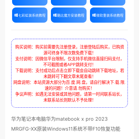
七彩虹装系统教程
酷比魔方安装教程
微软重装系统教程
购买说明：购买前需要先注册登录，注册登陆后购买，已购资
源可终身不限次数免费下载！
支付说明：因微信平台限制，仅支持手机微信直接扫码支付，
不可截图或者APP跳转支付！
下载说明：支付成功后点击立即下载会自动跳转下载地址，若
未跳转可下翻文章末尾查看！
网盘说明：本站资源大部分为百.度.网.盘，请自行解决下.载.限.
速的问题！介意请.勿购买！
争议声明：如遇无法安装或其他问题，请第一时间联系站长，
未联系站长则默认不予处理！
华为
笔记本电脑华为matebook x pro
2023
MRGFG-XX
原装
Windows11
系统不带F10恢复功能