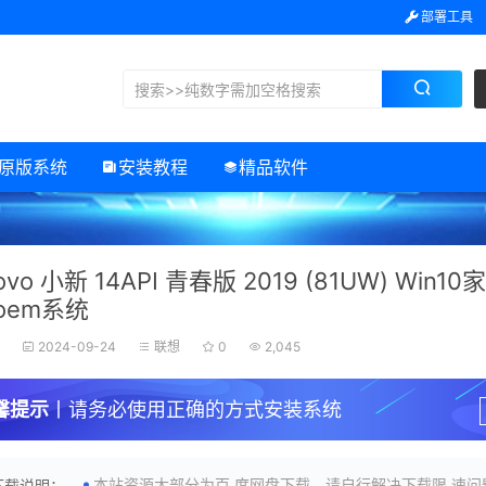
部署工具
原版系统
安装教程
精品软件
ovo 小新 14API 青春版 2019 (81UW) Win
oem系统
子
2024-09-24
联想
0
2,045
馨提示
丨请务必使用正确的方式安装系统
本站资源大部分为百.度网盘下载，请自行解决下载限.速问
下载说明：