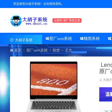
欢迎来到大胡子系统！点击修改资料。
五周年-原厂系统之家
原厂oem系统
精简系统
大胡子系统
首页
原厂oem系统
联想
正文
Len
原厂
大胡
温