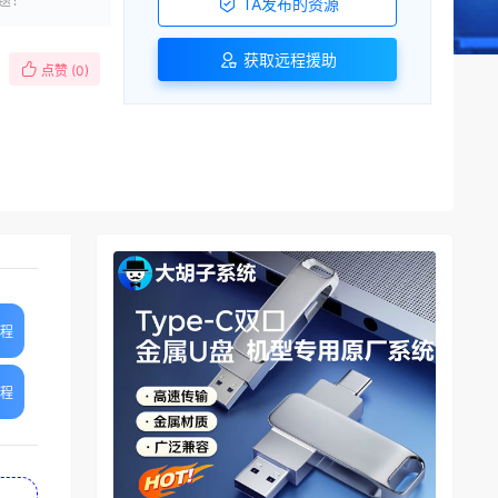
TA发布的资源
获取远程援助
点赞 (
0
)
教程
教程