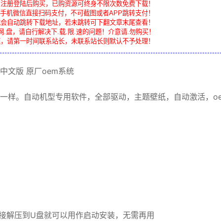
，注册登陆后购买，已购资源可终身不限次数免费下载！
手机微信直接扫码支付，不可截图或者APP跳转支付！
载会自动跳转下载地址，若未跳转可下翻文章末尾查看！
网.盘，请自行解决下.载.限.速的问题！介意请.勿购买！
题，请第一时间联系站长，未联系站长则默认不予处理！
中文版
原厂oem系统
一样。自动机型专用软件，全部驱动，主题壁纸，自动激活，o
直接解压到U盘就可以用作启动安装，无需再用