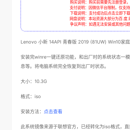
购买说明：购买前需要先注册登录
支付说明：因微信平台限制，仅支持
下载说明：支付成功后点击立即下
网盘说明：本站资源大部分为百.度.
争议声明：如遇无法安装或其他问
Lenovo
小新
14API 青春版
2019
(
81UW
) Win10
家庭
安装完winre
一键还原
功能，和
出厂
时的
系统
状态一模
息等。将电脑系统完全恢复到出厂时状态。
大小：10.3G
格式：
iso
安装方法：
点击查看
此系统镜像来源于
联想
官方，已经转化为iso格式，