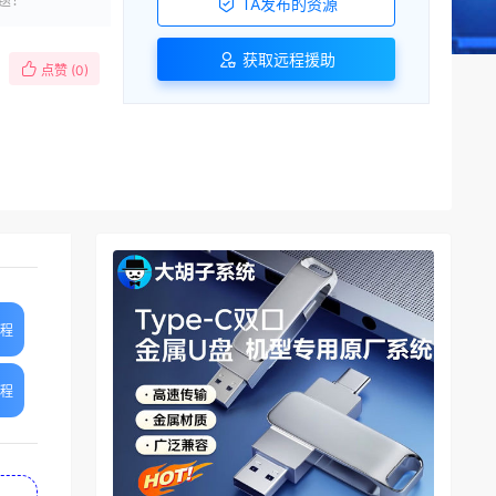
TA发布的资源
获取远程援助
点赞 (
0
)
教程
教程