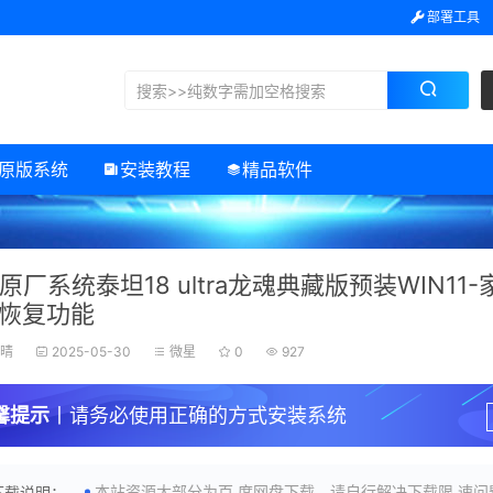
部署工具
原版系统
安装教程
精品软件
原厂系统泰坦18 ultra龙魂典藏版预装WIN11
3恢复功能
初晴
2025-05-30
微星
0
927
馨提示
丨请务必使用正确的方式安装系统
本站资源大部分为百.度网盘下载，请自行解决下载限.速问
下载说明：