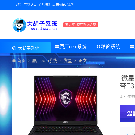
欢迎来到大胡子系统！点击修改资料。
五周年-原厂系统之家
原厂oem系统
精简系统
大胡子系统
首页
原厂oem系统
微星
正文
微星
带F
小雨
温