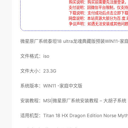
购买说明：购买前需要先注册登录
支付说明：因微信平台限制，仅支持
下载说明：支付成功后点击立即下
网盘说明：本站资源大部分为百.度.
争议声明：如遇无法安装或其他问
微星
原厂系统
泰坦18
ultra
龙魂典藏版
预装WIN11-
家
文件格式：iso
文件大小：23.3G
系统
版本：WIN11
-家庭中文版
安装教程
：
MSI|微星原厂系统安装教程 – 大胡子系统 (dh
适用机型：Titan 18 HX Dragon Edition Norse Myt