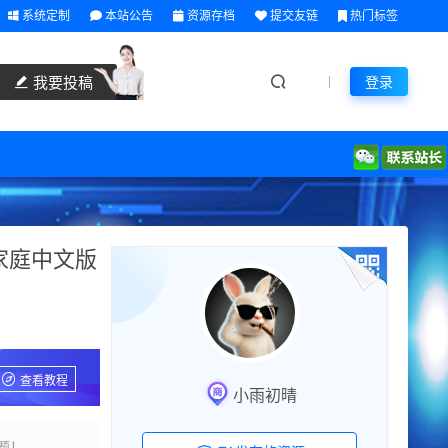
系统定制
本站公告
资源存档
提交友链
热门标签
我要投稿
登录
-家庭中文版
查看教程
小雨初晴
题！