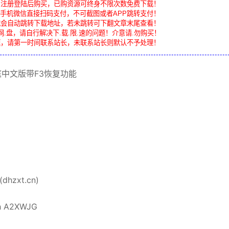
，注册登陆后购买，已购资源可终身不限次数免费下载！
手机微信直接扫码支付，不可截图或者APP跳转支付！
载会自动跳转下载地址，若未跳转可下翻文章末尾查看！
网.盘，请自行解决下.载.限.速的问题！介意请.勿购买！
题，请第一时间联系站长，未联系站长则默认不予处理！
庭中文
版带
F3
恢复功能
zxt.cn)
h A2XWJG