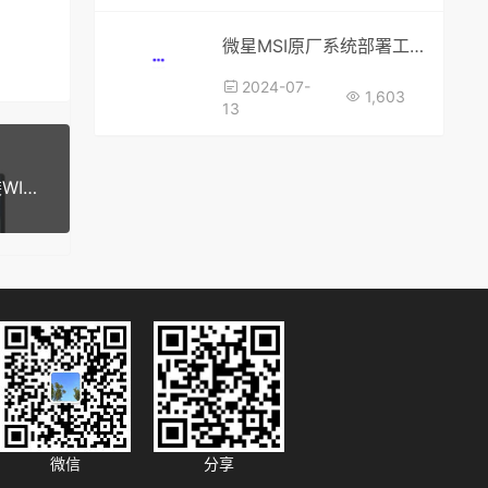
微星MSI原厂系统部署工具，可重建一键还原和出厂系统，创建F3 一键恢复功能
2024-07-
1,603
13
微星原厂系统泰坦18 Titan 18 HX AI A2XWJG预装WIN11-家庭中文版带F3恢复功能
微信
分享