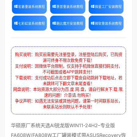
宏碁重装系统教程
惠普重装系统教程
微星工厂安装教程
七彩虹装系统教程
酷比魔方安装教程
微软重装系统教程
购买说明：购买前需要先注册登录，注册登陆后购买，已购资
源可终身不限次数免费下载！
支付说明：因微信平台限制，仅支持手机微信直接扫码支付，
不可截图或者APP跳转支付！
下载说明：支付成功后点击立即下载会自动跳转下载地址，若
未跳转可下翻文章末尾查看！
网盘说明：本站资源大部分为百.度.网.盘，请自行解决下.载.限.
速的问题！介意请.勿购买！
争议声明：如遇无法安装或其他问题，请第一时间联系站长，
未联系站长则默认不予处理！
华硕
原厂系统
天选AI锐龙版
WIN11-24H2
–
专业版
FA608W
/
FA808W
工厂
罐装模式带
ASUSRecovery
恢