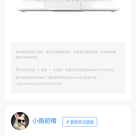
本站资源来源于网络，本站仅做收集归纳，严禁用于商业用途，本站最终解
释权归本站所有！
大胡子系统
华硕
华硕原厂系统天选AI锐龙版WIN11-24H2-专业
版FA608W/FA808W工厂罐装模式带ASUSRecovery恢复功能
https://www.dhzxt.cn/20556.html
小雨初晴
复制本文链接