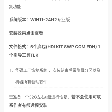
复功能
系统版本：WIN11-24H2专业版
安装效果点击查看
文件格式：5个底包(HDI KIT SWP COM EDN) 1
个引导工具TLK
华硕
工厂恢复
系统
，
安装
结束后带
隐藏分区
以及
机器所有
驱动
软件
需准备一个32G左右
u盘
进行恢复，
若不会使用可联
系作者有偿远程安装