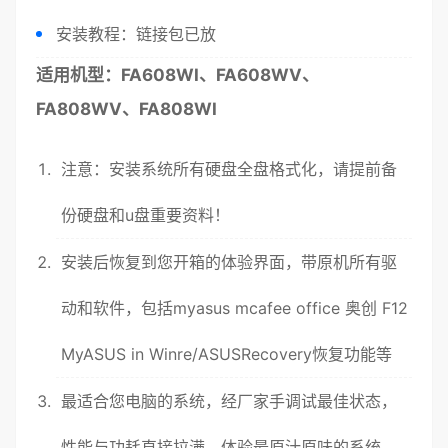
安装教程：链接包已放
适用机型：FA608WI、FA608WV、
FA808WV、FA808WI
注意：安装系统所有硬盘全盘格式化，请提前备
份硬盘和u盘重要资料！
安装
后
恢复
到您开箱的体验界面，带原机所有
驱
动
和软件，包括myasus mcafee office 奥创 F12
MyASUS in Winre/ASUSRecovery恢复功能等
最适合您电脑的
系统
，经厂家手调试最佳状态，
性能与功耗直接拉满，体验最原汁原味的
系统