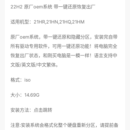
22H2
原厂oem系统
带
一键还原
恢复出厂
适用机型：21HR,21HN,21HQ,21HM
原厂oem
系统
，带
一键还原
和
隐藏分区
，
安装
完自带
所有
驱动
专用软件，可用一键还原功能！将电脑完全
恢复出厂状态
，和刚买电脑是一模一样！语言支持
中
文
版/
英文版
/中文繁体。
格式：
iso
大小：14.69G
安装方法：
点击跳转
注意:安装系统会格式化整个硬盘重新分区，请提前备