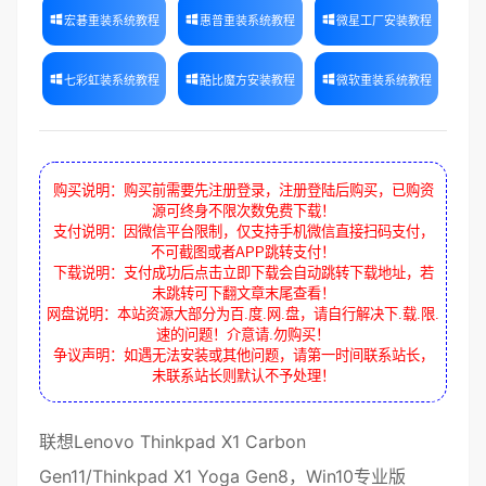
宏碁重装系统教程
惠普重装系统教程
微星工厂安装教程
七彩虹装系统教程
酷比魔方安装教程
微软重装系统教程
购买说明：购买前需要先注册登录，注册登陆后购买，已购资
源可终身不限次数免费下载！
支付说明：因微信平台限制，仅支持手机微信直接扫码支付，
不可截图或者APP跳转支付！
下载说明：支付成功后点击立即下载会自动跳转下载地址，若
未跳转可下翻文章末尾查看！
网盘说明：本站资源大部分为百.度.网.盘，请自行解决下.载.限.
速的问题！介意请.勿购买！
争议声明：如遇无法安装或其他问题，请第一时间联系站长，
未联系站长则默认不予处理！
联想
Lenovo Thinkpad
X1 Carbon
Gen11
/Thinkpad
X1 Yoga Gen8
，Win10
专业版