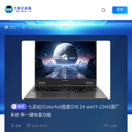
登录
首页
原厂oem系统
七彩虹
正文
七彩虹(Colorful)隐星G16 24 win11-23H2原厂
#
独家
系统 带一键恢复功能
折柳
2024-07-01
1,558