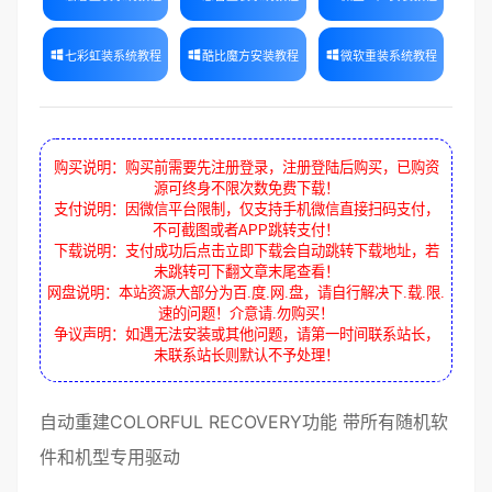
七彩虹装系统教程
酷比魔方安装教程
微软重装系统教程
购买说明：购买前需要先注册登录，注册登陆后购买，已购资
源可终身不限次数免费下载！
支付说明：因微信平台限制，仅支持手机微信直接扫码支付，
不可截图或者APP跳转支付！
下载说明：支付成功后点击立即下载会自动跳转下载地址，若
未跳转可下翻文章末尾查看！
网盘说明：本站资源大部分为百.度.网.盘，请自行解决下.载.限.
速的问题！介意请.勿购买！
争议声明：如遇无法安装或其他问题，请第一时间联系站长，
未联系站长则默认不予处理！
自动重建COLORFUL RECOVERY功能 带所有随机软
件和机型专用驱动