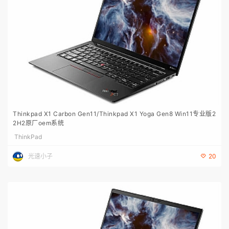
Thinkpad X1 Carbon Gen11/Thinkpad X1 Yoga Gen8 Win11专业版2
2H2原厂oem系统
ThinkPad
光速小子
20