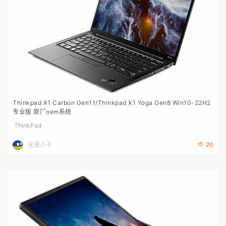
Thinkpad X1 Carbon Gen11/Thinkpad X1 Yoga Gen8 Win10-22H2
专业版 原厂oem系统
ThinkPad
光速小子
20