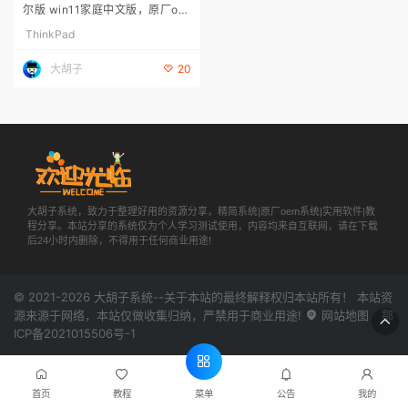
尔版 win11家庭中文版，原厂oe
m系统，带一键还原和隐藏分区
ThinkPad
大胡子
20
大胡子系统，致力于整理好用的资源分享，精简系统|原厂oem系统|实用软件|教
程分享。本站分享的系统仅为个人学习测试使用，内容均来自互联网，请在下载
后24小时内删除，不得用于任何商业用途!
© 2021-2026
大胡子系统
--关于本站的最终解释权归本站所有！ 本站资
源来源于网络，本站仅做收集归纳，严禁用于商业用途!
网站地图
鄂
ICP备2021015506号-1
菜单
首页
教程
公告
我的