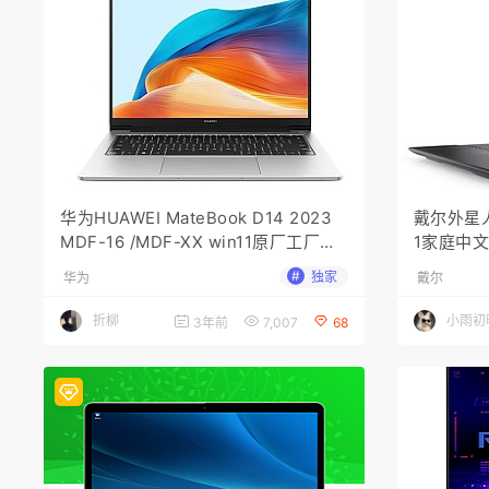
华为HUAWEI MateBook D14 2023
戴尔外星人
MDF-16 /MDF-XX win11原厂工厂系
1家庭中文
统 安装自带F10智能还原 恢复开箱时
#
独家
华为
戴尔
状态
折柳
小雨初
3年前
7,007
68