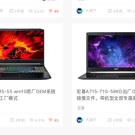
晴
大胡子
4年前
3,030
48
4年前
3
15-55 win10原厂OEM系统
宏碁A715-71G-59KD出厂
 工厂模式
镜像文件，带机型全部专属
还原功能。
宏碁
大胡子
4年前
4,016
45
4年前
2