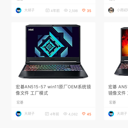
大胡子
小雨初
4年前
2,598
35
宏碁AN515-57 win11原厂OEM系统镜
宏碁 AN5
像文件 工厂模式
镜像文件
宏碁
宏碁
大胡子
大胡子
4年前
4,062
45