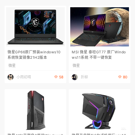
微星GP66原厂预装windows10
MSI 微星 泰坦GT77 原厂Windo
系统恢复镜像21H2版本
ws11系统 不带一键恢复
微星
微星
小雨初晴
折柳
58
80