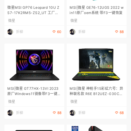
微星MSI GP76 Leopard 10U Z
MSI|微星 GE76-12UGS 2022 w
S7-17K2RM5-ZS2_UT 工厂恢
in11原厂oem系统 带F3一键恢复
复
微星
微星
折柳
折柳
60
88
MSI|微星 GT77HX-13VI 2023
MSI|微星 神枪手15彩虹六号：异
原厂Windows11镜像带F3一键恢
种联名款 R6E B12UEZ-030CN
复
原厂Windows11镜像带F3一键恢
微星
微星
复 微星原厂系统下载；微星系统
恢复出厂
折柳
折柳
88
68