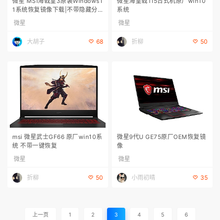
微星 MSI海戟皇3原装Windows1
微星海皇戟Ti5台式机原厂win10
1系统恢复镜像下载|不带隐藏分
系统
区恢复
微星
微星
大胡子
折柳
68
50
msi 微星武士GF66 原厂win10系
微星9代U GE75原厂OEM恢复镜
统 不带一键恢复
像
微星
微星
折柳
小雨初晴
50
35
上一页
1
2
3
4
5
6