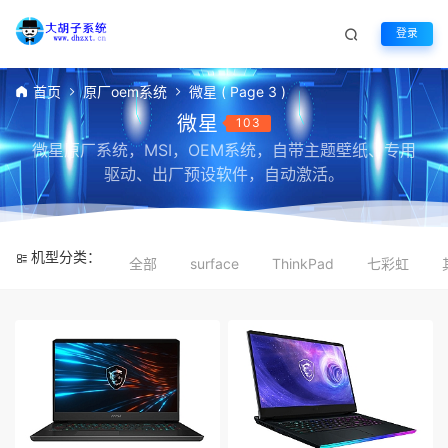
登录
首页
原厂oem系统
微星
( Page 3 )
微星
103
微星原厂系统，MSI，OEM系统，自带主题壁纸、专用
驱动、出厂预设软件，自动激活。
机型分类：
全部
surface
ThinkPad
七彩虹